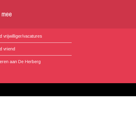
p mee
 vrijwilliger/vacatures
d vriend
eren aan De Herberg