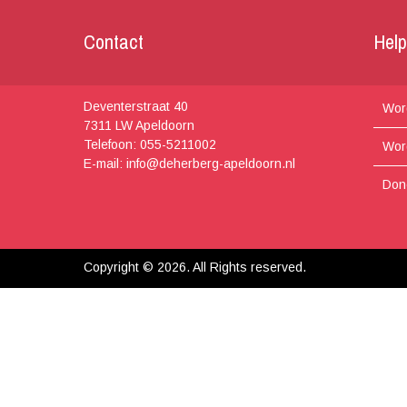
Contact
Hel
Deventerstraat 40
Word
7311 LW Apeldoorn
Telefoon: 055-5211002
Wor
E-mail: info@deherberg-apeldoorn.nl
Don
Copyright © 2026. All Rights reserved.