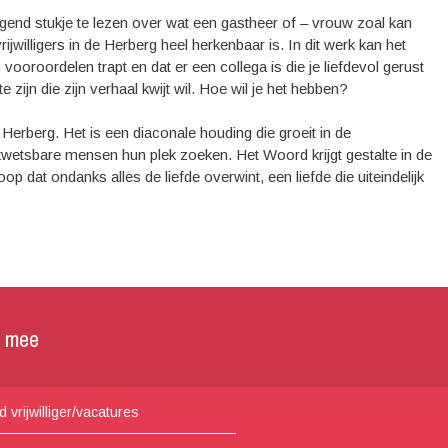
ggend stukje te lezen over wat een gastheer of – vrouw zoal kan
willigers in de Herberg heel herkenbaar is. In dit werk kan het
ooroordelen trapt en dat er een collega is die je liefdevol gerust
 zijn die zijn verhaal kwijt wil. Hoe wil je het hebben?
 Herberg. Het is een diaconale houding die groeit in de
 kwetsbare mensen hun plek zoeken. Het Woord krijgt gestalte in de
oop dat ondanks alles de liefde overwint, een liefde die uiteindelijk
p mee
 vrijwilliger/vacatures