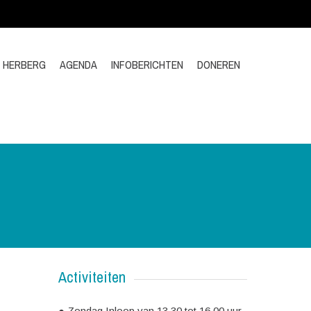
E HERBERG
AGENDA
INFOBERICHTEN
DONEREN
Activiteiten
● Zondag Inloop van 13.30 tot 16.00 uur.