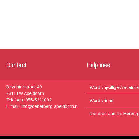
Contact
Help mee
Deventerstraat 40
Word vrijwilliger/vacatur
7311 LW Apeldoorn
Telefoon: 055-5211002
Word vriend
E-mail: info@deherberg-apeldoorn.nl
Doneren aan De Herber