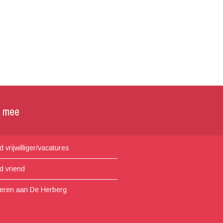
p mee
 vrijwilliger/vacatures
d vriend
eren aan De Herberg